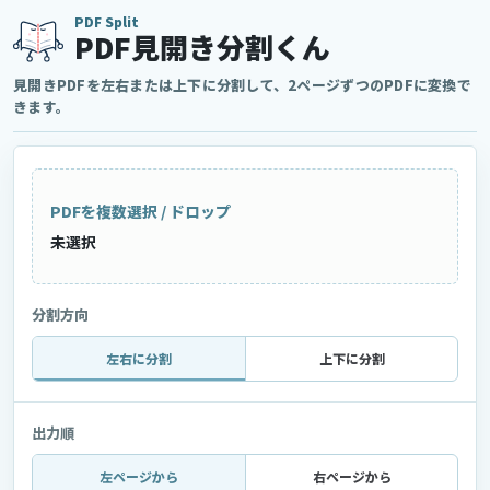
PDF Split
PDF見開き分割くん
見開きPDFを左右または上下に分割して、2ページずつのPDFに変換で
きます。
PDFを複数選択 / ドロップ
未選択
分割方向
左右に分割
上下に分割
出力順
左ページから
右ページから